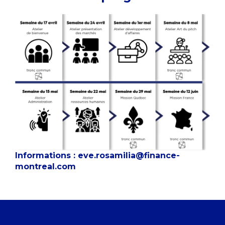
Informations :
eve.rosamilia@finance-
montreal.com