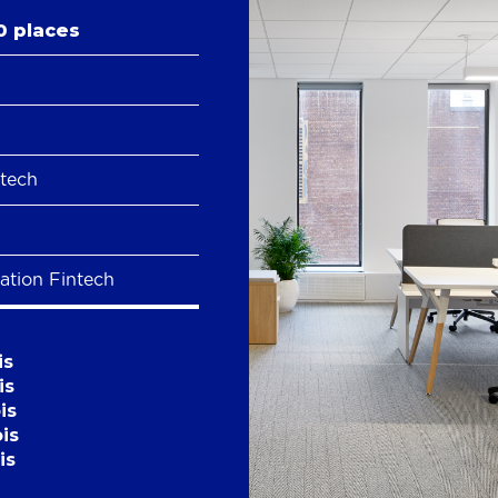
0 places
ntech
tation Fintech
is
is
is
ois
is