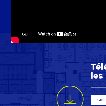
Tél
les
PLANS 