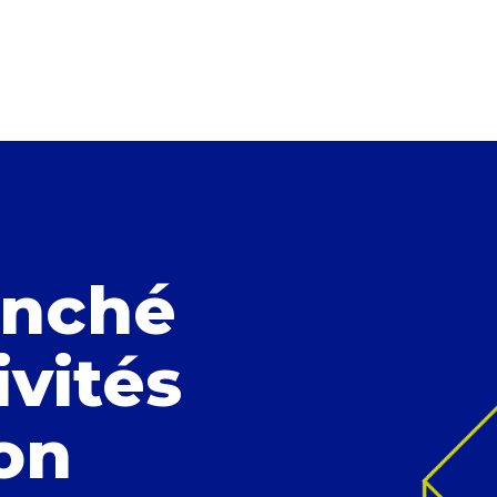
anché
ivités
ion