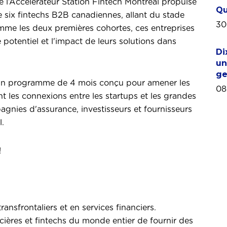
e l’Accélérateur Station Fintech Montréal propulsé
Qu
e six fintechs B2B canadiennes, allant du stade
30
mme les deux premières cohortes, ces entreprises
 potentiel et l'impact de leurs solutions dans
Di
un
ge
t un programme de 4 mois conçu pour amener les
08
ant les connexions entre les startups et les grandes
pagnies d'assurance, investisseurs et fournisseurs
.
!
ansfrontaliers et en services financiers.
ncières et fintechs du monde entier de fournir des