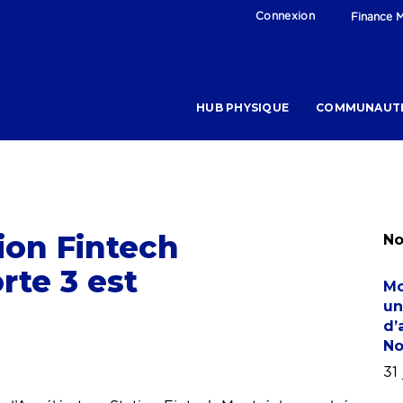
Connexion
Finance M
HUB PHYSIQUE
COMMUNAUT
ion Fintech
No
rte 3 est
Mo
un
d’
No
31 