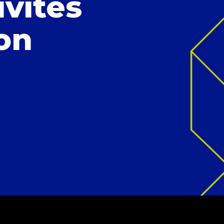
ivités
ion