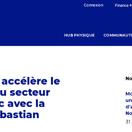
Connexion
Finance M
HUB PHYSIQUE
COMMUNAUT
accélère le
No
u secteur
Mo
c avec la
un
d’
bastian
No
31 