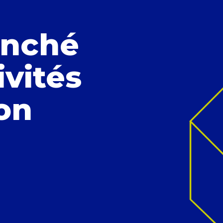
anché
ivités
ion