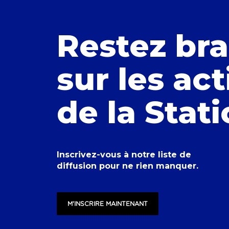
Restez br
sur les act
de la Stat
Inscrivez-vous à notre liste de
diffusion pour ne rien manquer.
M'INSCRIRE MAINTENANT