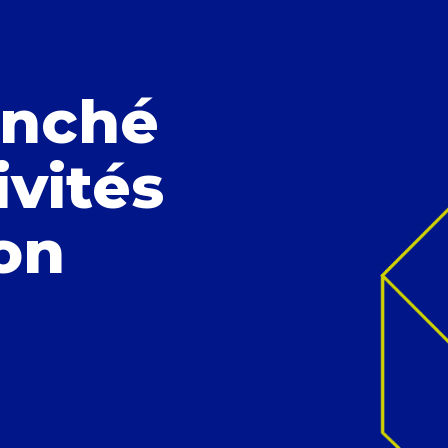
anché
ivités
ion