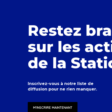
Restez br
sur les act
de la Stat
Inscrivez-vous à notre liste de
diffusion pour ne rien manquer.
M'INSCRIRE MAINTENANT