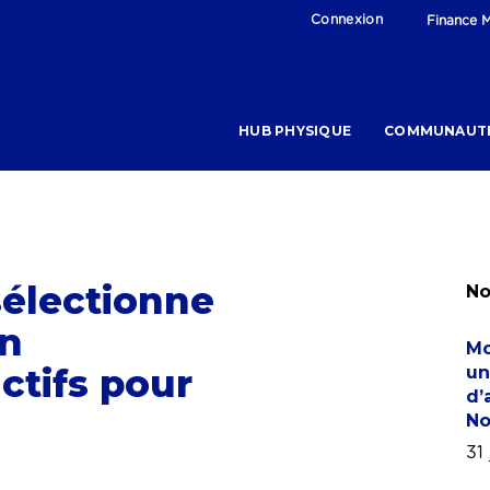
Connexion
Finance M
HUB PHYSIQUE
COMMUNAUT
sélectionne
No
on
Mo
ctifs pour
un
d’
No
31 