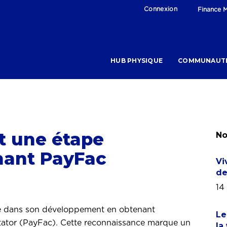
Connexion
Finance M
HUB PHYSIQUE
COMMUNAUT
t une étape
No
nant PayFac
Vi
de
14 
ive dans son développement en obtenant
Le
litator (PayFac). Cette reconnaissance marque un
la