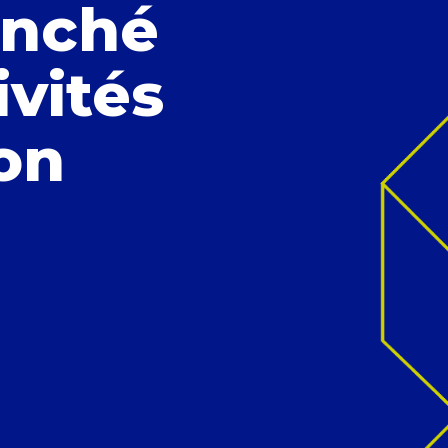
anché
ivités
ion