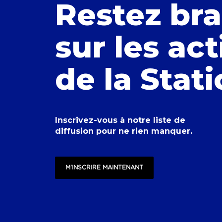
Restez br
sur les act
de la Stat
Inscrivez-vous à notre liste de
diffusion pour ne rien manquer.
M'INSCRIRE MAINTENANT