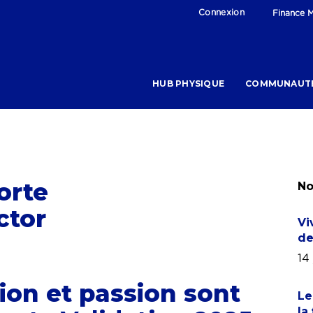
Connexion
Finance M
HUB PHYSIQUE
COMMUNAUT
orte
No
ctor
Vi
de
14 
ion et passion sont
Le
la