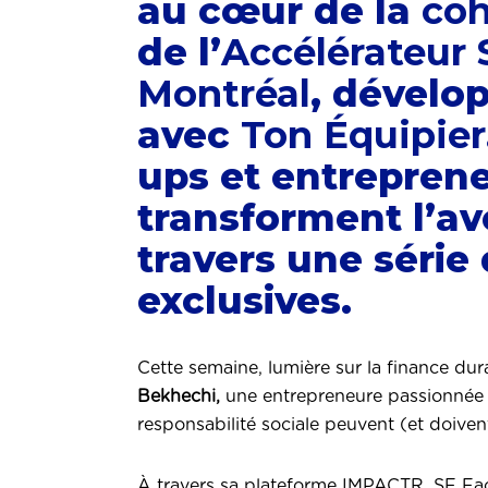
au cœur de la
coh
de l’
Accélérateur 
Montréal
, dévelo
avec
Ton Équipier
ups et entreprene
transforment l’ave
travers une série
exclusives.
Cette semaine, lumière sur la finance du
Bekhechi,
une entrepreneure passionnée 
responsabilité sociale peuvent (et doivent)
À travers sa plateforme IMPACTR, SF Fact