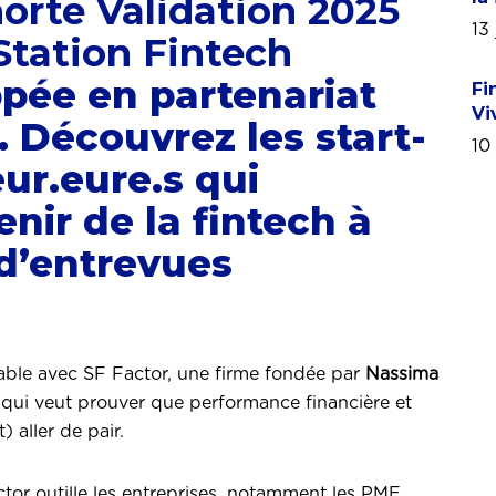
orte Validation 2025
13 
Station Fintech
ppée en partenariat
Fi
Vi
. Découvrez les start-
10
ur.eure.s qui
nir de la fintech à
 d’entrevues
rable avec SF Factor, une firme fondée par
Nassima
qui veut prouver que performance financière et
 aller de pair.
or outille les entreprises, notamment les PME,